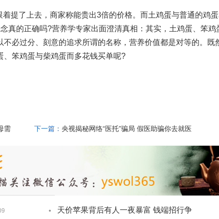
跟着提了上去，商家称能贵出3倍的价格。而土鸡蛋与普通的鸡蛋
观念真的正确吗?营养学专家出面澄清真相：其实，土鸡蛋、笨鸡
以不必过分、刻意的追求所谓的名称，营养价值都是对等的。既
蛋、笨鸡蛋与柴鸡蛋而多花钱买单呢?
母需
下一篇：
央视揭秘网络“医托”骗局 假医助骗你去就医
天价苹果背后有人一夜暴富 钱端招行争
09