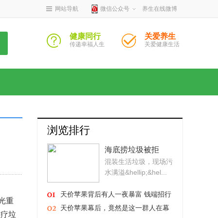
网站导航
微信公众号
养生在线微博
健康同行
关爱养生
传递幸福人生
关爱健康生活
浏览排行
海底捞垃圾被拒
混装生活垃圾，现场污
运？城管部门表示
水满溢&hellip;&hel...
此前“已给足缓冲期”
天价苹果背后有人一夜暴富 钱端招行
光重
争端升级
天价苹果幕后，竟然是这一群人在幕
医疗垃