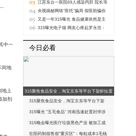
后推手
江苏东台一医院69人感染丙肝 院长等
.
人被免职
央视揭秘网络“医托”骗局 假医助骗你
去就医
又是一年315曝光 食品健康依然是主
要对象
315曝光电子烟 网友心疼起罗永浩：
总踩空风口
其中一
今日必看
车间地
到地上
315聚焦食品安全，淘宝京东等平台下架虾扯蛋
添加剂
辣条
315聚焦食品安全，淘宝京东等平台下架
虾扯蛋辣条
315曝光 "五毛食品" 河南迅速处置封停涉
事企业
315晚会曝光医疗垃圾黑色产业 被加工成
日用品和玩具
壮阳药制假售假"重灾区"：每粒成本1毛钱