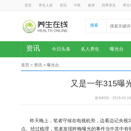
首页
养生人群
资讯
中医
食谱
四季养生
养生
搜索
资讯
今日头条
名人养生
曝光台
首页
>
资讯
>
曝光台
又是一年315曝
发布时间：2019-03-16
昨天晚上，笔者守候在电视机旁，边看边记央视3
点。经过梳理，笔者发现昨晚曝光的事件当中其中有