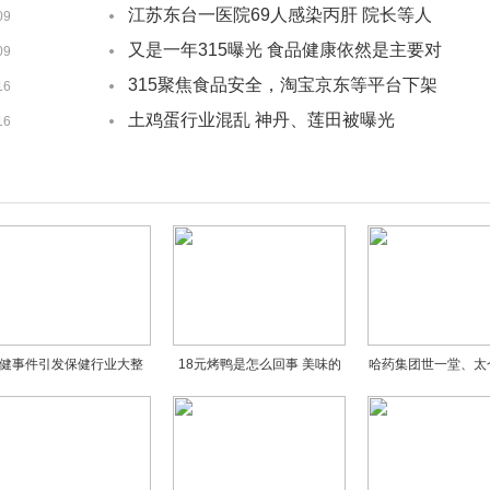
端升级
江苏东台一医院69人感染丙肝 院长等人
09
被免职
又是一年315曝光 食品健康依然是主要对
09
象
315聚焦食品安全，淘宝京东等平台下架
16
虾扯蛋辣条
土鸡蛋行业混乱 神丹、莲田被曝光
16
健事件引发保健行业大整
18元烤鸭是怎么回事 美味的
哈药集团世一堂、太
顿，全面清理日常消费中
背后让你不敢再开口
等23家企业药品
的“保健品”