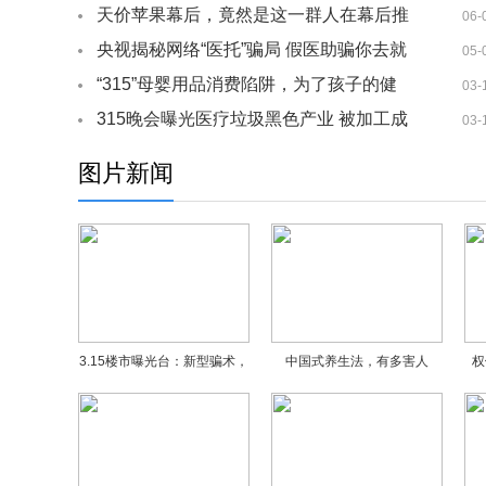
前“已给足缓冲期”
天价苹果幕后，竟然是这一群人在幕后推
06-
手
央视揭秘网络“医托”骗局 假医助骗你去就
05-
医
“315”母婴用品消费陷阱，为了孩子的健
03-
康成长，父母需要了解
315晚会曝光医疗垃圾黑色产业 被加工成
03-
日用品和玩具
图片新闻
3.15楼市曝光台：新型骗术，
中国式养生法，有多害人
权
是如何将老中青三代人一网打
尽的？