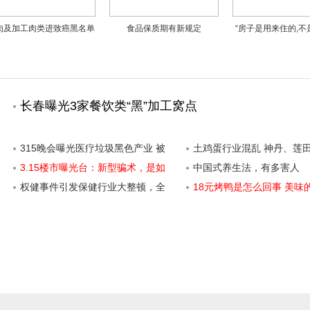
肉及加工肉类进致癌黑名单
食品保质期有新规定
“房子是用来住的,不
我们还能吃什么？
的!”到底用意何
长春曝光3家餐饮类“黑”加工窝点
315晚会曝光医疗垃圾黑色产业 被
土鸡蛋行业混乱 神丹、莲
加工成日用品和玩具
3.15楼市曝光台：新型骗术，是如
中国式养生法，有多害人
何将老中青三代人一网打尽的？
权健事件引发保健行业大整顿，全
18元烤鸭是怎么回事 美味
面清理日常消费中的“保健品”
让你不敢再开口