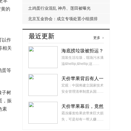
更丰
可能致猝死
土鸡蛋行业混乱 神丹、莲田被曝光
蝥黄的
北京互金协会：成立专项处置小组摸排
714高炮现金贷
最近更新
更多
可以作
等相关
海底捞垃圾被拒运？
城管部门表示此
混装生活垃圾，现场污水满
前“已给足缓冲期”
溢&hellip;&hellip;这……
鸡蛋等
天价苹果背后有人一
夜暴富 钱端招行争
宏观：中国将建立国家技术
端升级
安全管理清单制度从国……
橡子树
蛋，振
天价苹果幕后，竟然
色素
是这一群人在幕后推
霜冻爆发给果农带来巨大损
手
失，可是却有一帮人赚……