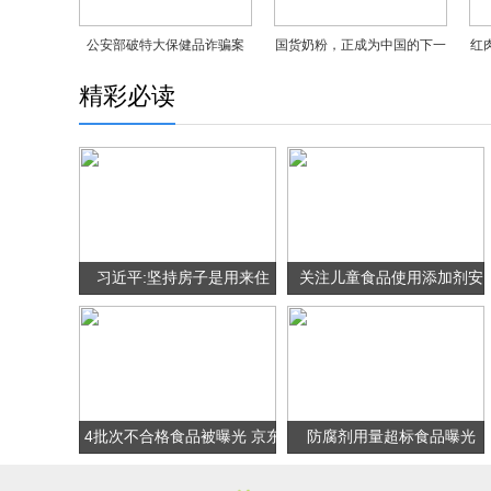
公安部破特大保健品诈骗案
国货奶粉，正成为中国的下一
红
这些“养生基地”千万别轻信！
张名片
精彩必读
习近平:坚持房子是用来住
关注儿童食品使用添加剂安
的、不是用来炒的定位
全吗？
4批次不合格食品被曝光 京东
防腐剂用量超标食品曝光
自营冰糖二氧化硫超标