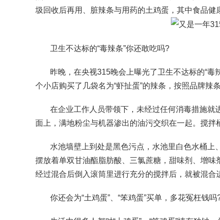
圾回收后再用、脏辣条与用药的土鸡蛋，其中食品健康就
卫生不达标的“毒辣条”你还敢吃吗?
昨晚，在央视315晚会上曝光了卫生不达标的“
个小店购买了几袋名为“虾扯蛋”的辣条，按照品牌辣
在企业工作人员带领下，未经过任何消毒措施就
面上，满地粉尘与机器渗出的油污交织在一起。搅拌
水池墙壁上到处是黑色污点，水池里白色水桶上
摆放着单双甘油酯脂肪酸、三氯蔗糖，甜味剂、增味
经过混合后倒入滚筒里进行充分的搅拌后，就被混合
你还会为“土鸡蛋”、“笨鸡蛋”买单，多花冤枉钱吗