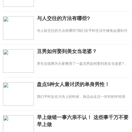
都会有些不适应，我们刚到一个新环...
与人交往的方法有哪些?
与人际交往的方法有哪些?我们在平时生活中难免会遇到与
人交际的问题，也离不开我们生活...
丑男如何娶到美女当老婆？
养生在线网为大家整理了一篇丑男如何娶到美女当老婆?，
帮助你更加深入的了解性爱时产生...
盘点5种女人最讨厌的单身男性！
我们平时走在大街上的时候，身边会走过一对对的年轻情
侣，有的时候我们会十分羡慕，更多的时...
早上做错一事六亲不认！ 这些事千万不要
早上做