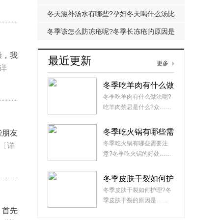
的原因有哪些?
冬天滋补汤水有哪些?孕妇冬天喝什么汤比
较好?
冬季该怎么防冻疮呢?冬季长冻疮的原因是
什么?
燥，我
最近更新
更多
详
冬季吃羊肉有什么做
法呢?吃羊肉禁忌是
冬季吃羊肉有什么做法呢?
什么?
吃羊肉禁忌是什么?众……
冬季吃火锅有哪些需
些朋友
要注意?冬季吃火锅
冬季吃火锅有哪些需要注
〔详
的好处有哪些?
意?冬季吃火锅的好处……
冬季皮肤干裂如何护
理?冬季皮肤干裂的
冬季皮肤干裂如何护理?冬
原因是什么?
季皮肤干裂的原因是……
，首先