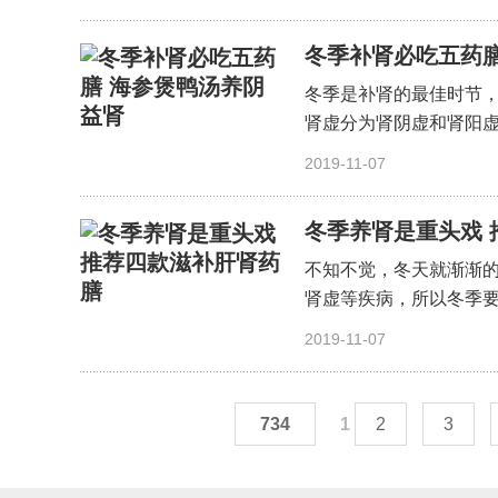
冬季补肾必吃五药膳
冬季是补肾的最佳时节
肾虚分为肾阴虚和肾阳虚
〔详细〕
2019-11-07
冬季养肾是重头戏 
不知不觉，冬天就渐渐
肾虚等疾病，所以冬季要
〔详细〕
2019-11-07
734
1
2
3