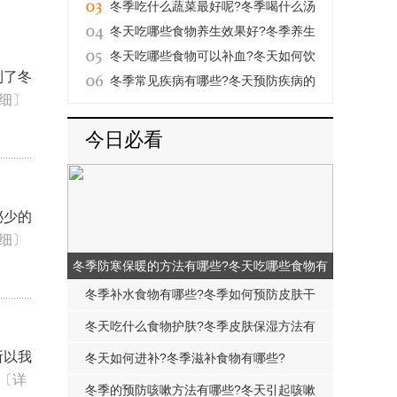
的原因是什么?
冬季吃什么蔬菜最好呢?冬季喝什么汤
好?
冬天吃哪些食物养生效果好?冬季养生
食物有哪些?
冬天吃哪些食物可以补血?冬天如何饮
到了冬
食养生?
冬季常见疾病有哪些?冬天预防疾病的
细〕
方法有哪些?
今日必看
泌少的
细〕
冬季防寒保暖的方法有哪些?冬天吃哪些食物有
保暖功效?
冬季补水食物有哪些?冬季如何预防皮肤干
燥呢?
冬天吃什么食物护肤?冬季皮肤保湿方法有
所以我
哪些?
冬天如何进补?冬季滋补食物有哪些?
〔详
冬季的预防咳嗽方法有哪些?冬天引起咳嗽