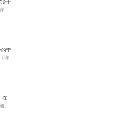
寒冷干
详
冷的季
〔详
，在
细〕