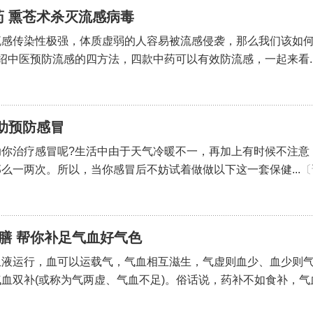
 熏苍术杀灭流感病毒
流感传染性极强，体质虚弱的人容易被流感侵袭，那么我们该如
绍中医预防流感的四方法，四款中药可以有效防流感，一起来看..
助预防感冒
助你治疗感冒呢?生活中由于天气冷暖不一，再加上有时候不注意
么一两次。所以，当你感冒后不妨试着做做以下这一套保健...
〔
膳 帮你补足气血好气色
血液运行，血可以运载气，气血相互滋生，气虚则血少、血少则
血双补(或称为气两虚、气血不足)。俗话说，药补不如食补，气