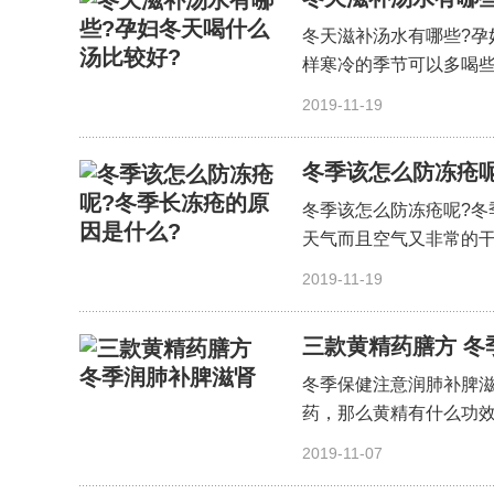
冬天滋补汤水有哪些?孕
样寒冷的季节可以多喝些
细〕
2019-11-19
冬季该怎么防冻疮呢
冬季该怎么防冻疮呢?冬
天气而且空气又非常的干
细〕
2019-11-19
三款黄精药膳方 冬
冬季保健注意润肺补脾
药，那么黄精有什么功效
细〕
2019-11-07