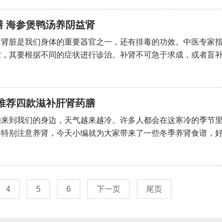
 海参煲鸭汤养阴益肾
，肾脏是我们身体的重要器官之一，还有排毒的功效。中医专家
，其要根据不同的症状进行诊治。补肾不可急于求成，或者盲补..
推荐四款滋补肝肾药膳
的来到我们的身边，天气越来越冷。许多人都会在这寒冷的季节
特别注意养肾，今天小编就为大家带来了一些冬季养肾食谱，好..
4
5
6
下一页
尾页