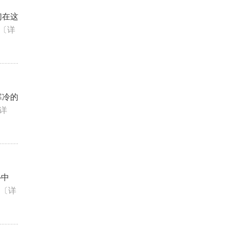
们在这
〔详
寒冷的
详
补中
〔详