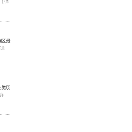
〔详
地区最
详
较脆弱
详