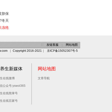
皮肤保
?冬天
长冻疮
|
|
友链客服
|
网站地图
w.com
|
Copyright 2016-2021
|
京ICP备15052307号-5
养生新媒体
网站地图
生在线微博
文章导航
信公众号:yswol365
生在线熊掌号
生在线百家号