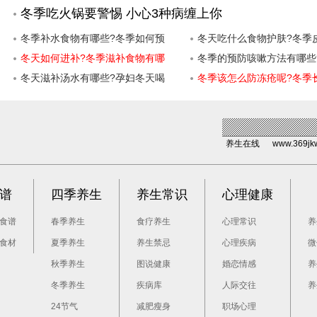
冬季吃火锅要警惕 小心3种病缠上你
冬季补水食物有哪些?冬季如何预
冬天吃什么食物护肤?冬季
防皮肤干燥呢?
冬天如何进补?冬季滋补食物有哪
湿方法有哪些?
冬季的预防咳嗽方法有哪些
些?
冬天滋补汤水有哪些?孕妇冬天喝
引起咳嗽的原因有哪些?
冬季该怎么防冻疮呢?冬季
什么汤比较好?
的原因是什么?
养生在线
www.369jk
谱
四季养生
养生常识
心理健康
食谱
春季养生
食疗养生
心理常识
养
食材
夏季养生
养生禁忌
心理疾病
微
秋季养生
图说健康
婚恋情感
养
冬季养生
疾病库
人际交往
养
24节气
减肥瘦身
职场心理