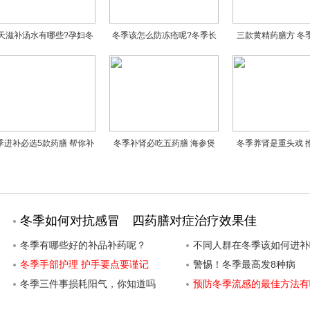
天滋补汤水有哪些?孕妇冬
冬季该怎么防冻疮呢?冬季长
三款黄精药膳方 冬
天喝什么汤比较好?
冻疮的原因是什么?
脾滋肾
季进补必选5款药膳 帮你补
冬季补肾必吃五药膳 海参煲
冬季养肾是重头戏 
足气血好气色
鸭汤养阴益肾
滋补肝肾药
冬季如何对抗感冒 四药膳对症治疗效果佳
冬季有哪些好的补品补药呢？
不同人群在冬季该如何进补
冬季手部护理 护手要点要谨记
警惕！冬季最高发8种病
冬季三件事损耗阳气，你知道吗
预防冬季流感的最佳方法有
呢？