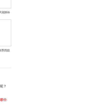
季润肺补
推荐四款
膳
呢？
哪些