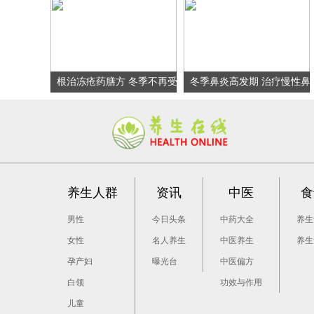
根治冻疮药膳方 冬季不再受
冬季鼻炎高发期 治疗慢性鼻
冻疮侵扰
炎药膳方
养生人群
资讯
中医
食
男性
今日头条
中药大全
养生
女性
名人养生
中医养生
养生
孕产妇
曝光台
中医偏方
白领
功效与作用
儿童