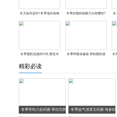
冬天如何进补?冬季滋补食物
冬季的预防咳嗽方法有哪些?
冬
有哪些?
冬天引起咳嗽的原因有哪些?
冬季预防流感四中药 熏苍术
冬季呼吸保健操 帮助预防感
冬
杀灭流感病毒
冒
精彩必读
冬季常吃六款药膳 帮你完胜
冬季益气强肾五药膳 海参杞
保胃之战
参汤生精养血