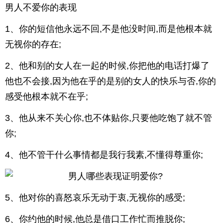
男人不爱你的表现
1、你的短信他永远不回,不是他没时间,而是他根本就
无视你的存在;
2、他和别的女人在一起的时候,你把他的电话打爆了
他也不会接,因为他在乎的是别的女人的快乐与否,你的
感受他根本就不在乎;
3、他从来不关心你,也不体贴你,只要他吃饱了就不管
你;
4、他不管干什么事情都是我行我素,不懂得尊重你;
5、他对你的喜怒哀乐无动于衷,无视你的感受;
6、你约他的时候,他总是借口工作忙而推脱你;