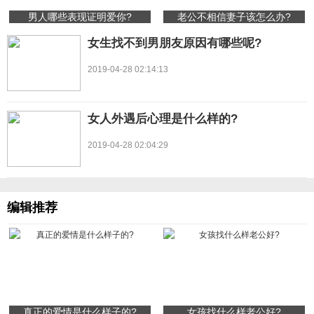
男人哪些表现证明爱你?
老公不相信妻子该怎么办?
女生找不到男朋友原因有哪些呢?
2019-04-28 02:14:13
女人外遇后心理是什么样的?
2019-04-28 02:04:29
编辑推荐
真正的爱情是什么样子的?
女孩找什么样老公好?