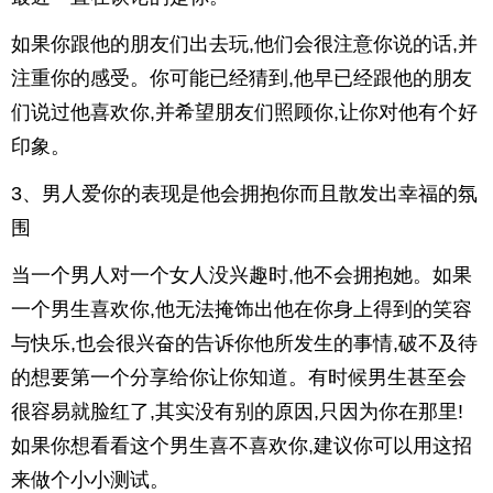
如果你跟他的朋友们出去玩,他们会很注意你说的话,并
注重你的感受。你可能已经猜到,他早已经跟他的朋友
们说过他喜欢你,并希望朋友们照顾你,让你对他有个好
印象。
3、男人爱你的表现是他会拥抱你而且散发出幸福的氛
围
当一个男人对一个女人没兴趣时,他不会拥抱她。如果
一个男生喜欢你,他无法掩饰出他在你身上得到的笑容
与快乐,也会很兴奋的告诉你他所发生的事情,破不及待
的想要第一个分享给你让你知道。有时候男生甚至会
很容易就脸红了,其实没有别的原因,只因为你在那里!
如果你想看看这个男生喜不喜欢你,建议你可以用这招
来做个小小测试。