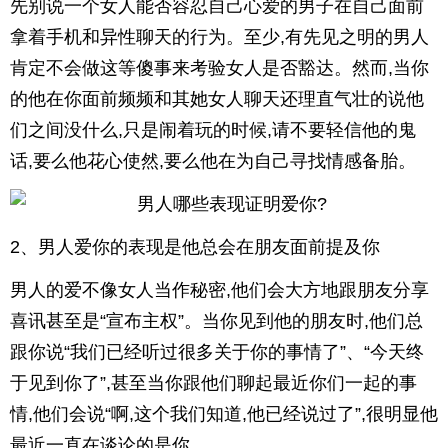
先别说一个女人能否容忍自己心爱的男子在自己面前
拿着手机和异性聊天的行为。至少,有先见之明的男人
肯定不会做这等傻事来考验女人是否豁达。然而,当你
的他在你面前频频和其她女人聊天还理直气壮的说他
们之间没什么,只是闹着玩的时候,请不要轻信他的鬼
话,要么他花心使然,要么他在为自己寻找情感备胎。
2、男人爱你的表现是他总会在朋友面前提及你
男人的爱不像女人当作秘密,他们会大方地跟朋友分享
喜讯甚至是“宣布主权”。当你见到他的朋友时,他们总
跟你说“我们已经听过很多关于你的事情了”、“今天终
于见到你了”,甚至当你跟他们聊起最近你们一起的事
情,他们会说“啊,这个我们知道,他已经说过了”,很明显他
最近一直在谈论的是你。