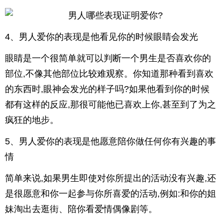
4、男人爱你的表现是他看见你的时候眼睛会发光
眼睛是一个很简单就可以判断一个男生是否喜欢你的
部位,不像其他部位比较难观察。你知道那种看到喜欢
的东西时,眼神会发光的样子吗?如果他看到你的时候
都有这样的反应,那很可能他已喜欢上你,甚至到了为之
疯狂的地步。
5、男人爱你的表现是他愿意陪你做任何你有兴趣的事
情
简单来说,如果男生即使对你所提出的活动没有兴趣,还
是很愿意和你一起参与你所喜爱的活动,例如:和你的姐
妹淘出去逛街、陪你看爱情偶像剧等。