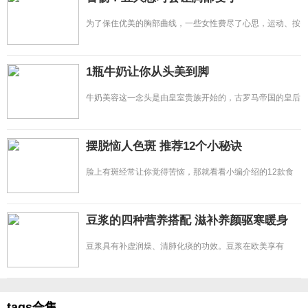
为了保住优美的胸部曲线，一些女性费尽了心思，运动、按
摩、整形等各种招数都派
1瓶牛奶让你从头美到脚
牛奶美容这一念头是由皇室贵族开始的，古罗马帝国的皇后
Poppaea就是洗牛奶浴
摆脱恼人色斑 推荐12个小秘诀
脸上有斑经常让你觉得苦恼，那就看看小编介绍的12款食
谱吧，淡斑同时，让你养生又
豆浆的四种营养搭配 滋补养颜驱寒暖身
豆浆具有补虚润燥、清肺化痰的功效。豆浆在欧美享有
&ldquo;植物奶&rdquo;的
tags合集