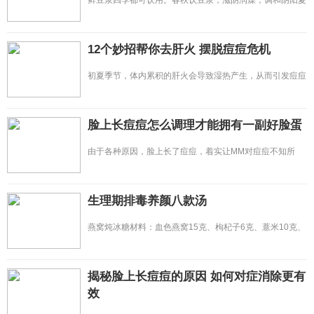
鲜豆浆四季都可饮用。春秋饮豆浆，滋阴润燥，调和阴阳夏
饮豆浆，消热防暑，生津解渴
12个妙招帮你去肝火 摆脱痘痘危机
初夏季节，体内累积的肝火会导致湿热产生，从而引发痘痘
危机。同时，肝脏是身体最
脸上长痘痘怎么调理才能拥有一副好脸蛋
由于各种原因，脸上长了痘痘，着实让MM对痘痘不知所
措，干着急。特别是对于长期坐
生理期排毒养颜八款汤
燕窝炖冰糖材料：血色燕窝15克、枸杞子6克、薏米10克、
冰糖适量。制作：先将燕
揭秘脸上长痘痘的原因 如何对症消除更有
效