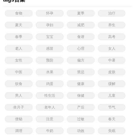
食物
怀孕
夏季
治疗
夏天
孕妇
减肥
养生
春季
宝宝
食谱
高考
老人
感冒
心理
女人
女性
预防
偏方
中暑
中医
水果
禁忌
皮肤
饮食
鸡蛋
健康
缓解
男人
性生活
保健
儿童
坐月子
老年人
产后
节气
便秘
注意
过敏
春天
调理
牛奶
功效
失眠