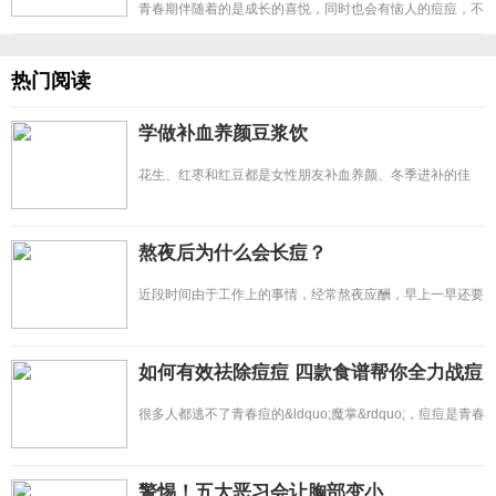
青春期伴随着的是成长的喜悦，同时也会有恼人的痘痘，不
仅影响美观还打击自信心
热门阅读
学做补血养颜豆浆饮
花生、红枣和红豆都是女性朋友补血养颜、冬季进补的佳
品，花生衣是不能去掉的
熬夜后为什么会长痘？
近段时间由于工作上的事情，经常熬夜应酬，早上一早还要
起床工作。结果却出现头
如何有效祛除痘痘 四款食谱帮你全力战痘
很多人都逃不了青春痘的&ldquo;魔掌&rdquo;，痘痘是青春
留下的&ldquo;痕迹&rd
警惕！五大恶习会让胸部变小