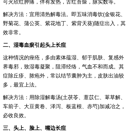
可火欣红肿痛，伴有发热，舌红苔燥，脉实数等。
解决方法：宜用清热解毒法。即五味消毒饮(金银花、
野菊花、蒲公英、紫花地丁、紫背天葵)随症出入，其
效非常。
二、湿毒血瘀引起头上长痘
这种情况的痤疮，多由素体蕴湿、郁于肌肤、复感外
界毒邪，致湿毒凝聚，阻滞经络，气血不和而成。其
症除丘疹、脓疱外，常以结节囊肿为主，皮肤出油较
多，最宜上法。
解决方法：用除湿解毒汤(土茯苓、薏苡仁、萆草解、
车前子、大豆黄卷、泽泻、板蓝根、赤芍)加减冶之，
必收良效。
三、头上、脸上、嘴边长痘