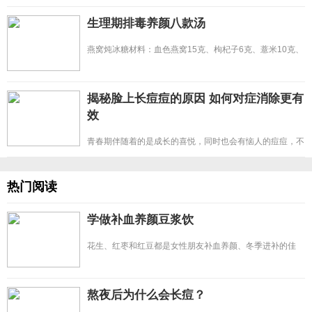
生理期排毒养颜八款汤
燕窝炖冰糖材料：血色燕窝15克、枸杞子6克、薏米10克、
冰糖适量。制作：先将燕
揭秘脸上长痘痘的原因 如何对症消除更有
效
青春期伴随着的是成长的喜悦，同时也会有恼人的痘痘，不
仅影响美观还打击自信心
热门阅读
学做补血养颜豆浆饮
花生、红枣和红豆都是女性朋友补血养颜、冬季进补的佳
品，花生衣是不能去掉的
熬夜后为什么会长痘？