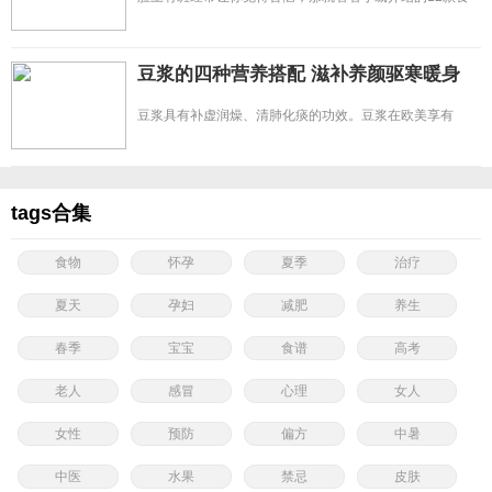
谱吧，淡斑同时，让你养生又
豆浆的四种营养搭配 滋补养颜驱寒暖身
豆浆具有补虚润燥、清肺化痰的功效。豆浆在欧美享有
&ldquo;植物奶&rdquo;的
tags合集
食物
怀孕
夏季
治疗
夏天
孕妇
减肥
养生
春季
宝宝
食谱
高考
老人
感冒
心理
女人
女性
预防
偏方
中暑
中医
水果
禁忌
皮肤