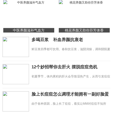
中医养颜滋补气血方
桃花养颜又助你芬芳体香
多喝豆浆 补血养颜抗衰老
鲜豆浆四季都可饮用。春秋饮豆浆，滋阴润燥，调和阴阳夏
饮豆浆，消热防暑，生津解渴
12个妙招帮你去肝火 摆脱痘痘危机
初夏季节，体内累积的肝火会导致湿热产生，从而引发痘痘
危机。同时，肝脏是身体最
脸上长痘痘怎么调理才能拥有一副好脸蛋
由于各种原因，脸上长了痘痘，着实让MM对痘痘不知所
措，干着急。特别是对于长期坐