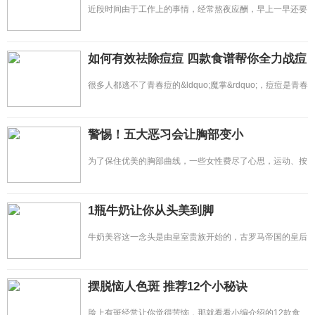
近段时间由于工作上的事情，经常熬夜应酬，早上一早还要
起床工作。结果却出现头
如何有效祛除痘痘 四款食谱帮你全力战痘
很多人都逃不了青春痘的&ldquo;魔掌&rdquo;，痘痘是青春
留下的&ldquo;痕迹&rd
警惕！五大恶习会让胸部变小
为了保住优美的胸部曲线，一些女性费尽了心思，运动、按
摩、整形等各种招数都派
1瓶牛奶让你从头美到脚
牛奶美容这一念头是由皇室贵族开始的，古罗马帝国的皇后
Poppaea就是洗牛奶浴
摆脱恼人色斑 推荐12个小秘诀
脸上有斑经常让你觉得苦恼，那就看看小编介绍的12款食