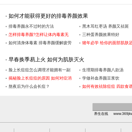
如何才能获得更好的排毒养颜效果
排毒养颜永不过时的方法
黑木耳红枣汤 养颜又祛斑
怎样排毒养颜?怎样让体内毒素无
三种蛋养颜效果特好
法沉积?
如何清身体毒素 排毒养颜缓解疲劳
猪年必学 给你的面部肌肤
护
早春换季易上火 如何为肌肤灭火
脸上长痘痘怎么调理才能拥有一副
生理期排毒养颜八款汤
好脸蛋
揭秘脸上长痘痘的原因 如何对症消
学做补血养颜豆浆饮
除更有效
熬夜后为什么会长痘？
如何有效祛除痘痘 四款食
力战痘
养生在线
www.369jk