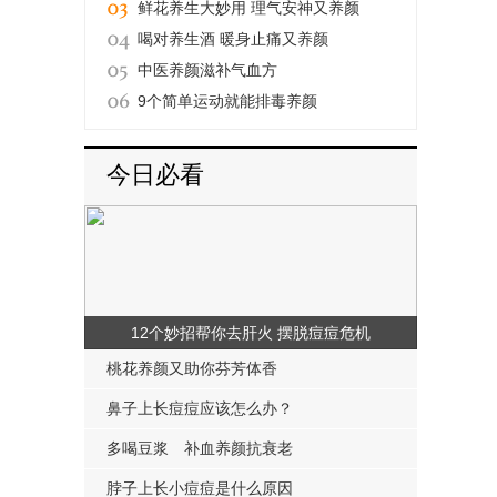
鲜花养生大妙用 理气安神又养颜
喝对养生酒 暖身止痛又养颜
中医养颜滋补气血方
9个简单运动就能排毒养颜
今日必看
12个妙招帮你去肝火 摆脱痘痘危机
桃花养颜又助你芬芳体香
鼻子上长痘痘应该怎么办？
多喝豆浆 补血养颜抗衰老
脖子上长小痘痘是什么原因