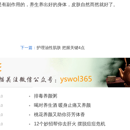
是有副作用的，
养生
养出好的身体，皮肤自然而然就好了。
下一篇：
护理油性肌肤 把握关键4点
排毒养颜粥
10
喝对养生酒 暖身止痛又养颜
10
桃花养颜又助你芬芳体香
10
12个妙招帮你去肝火 摆脱痘痘危机
10