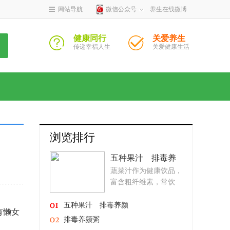
网站导航
微信公众号
养生在线微博
健康同行
关爱养生
传递幸福人生
关爱健康生活
浏览排行
五种果汁 排毒养
蔬菜汁作为健康饮品，
颜
富含粗纤维素，常饮
蔬...
五种果汁 排毒养颜
有懒女
排毒养颜粥