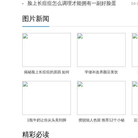
脸上长痘痘怎么调理才能拥有一副好脸蛋
04-
图片新闻
揭秘脸上长痘痘的原因 如何
学做补血养颜豆浆饮
对症消除更有效
1瓶牛奶让你从头美到脚
摆脱恼人色斑 推荐12个小秘
豆
诀
精彩必读