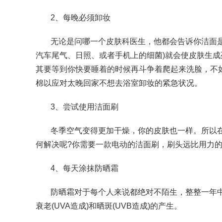
2、每晚必须卸妆
无论是问哪一个皮肤科医生，他都会告诉你洁面
汽车尾气、日照、或者手机上的细菌)就会使皮肤生
其要等到你快要睡着的时候再斗争着爬起来洗脸，不
棉以应对太晚回家不想去浴室卸妆的紧急状况。
3、尝试使用洁面刷
冬季空气变得更加干燥，你的皮肤也一样。所以在
何解决呢?你需要一款电动的洁面刷，刷头远比用力
4、每天涂抹防晒霜
防晒霜对于每个人来说都绝对不陌生，整整一年
衰老(UVA造成)和晒斑(UVB造成)的产生。