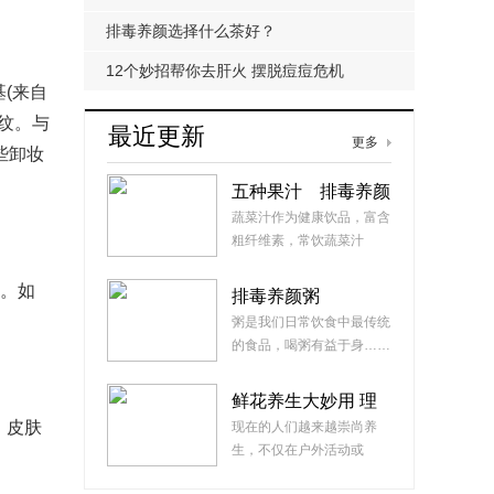
排毒养颜选择什么茶好？
12个妙招帮你去肝火 摆脱痘痘危机
(来自
纹。与
最近更新
更多
些卸妆
五种果汁 排毒养颜
蔬菜汁作为健康饮品，富含
粗纤维素，常饮蔬菜汁
能……
肤。如
排毒养颜粥
粥是我们日常饮食中最传统
的食品，喝粥有益于身……
鲜花养生大妙用 理
气安神又养颜
，皮肤
现在的人们越来越崇尚养
生，不仅在户外活动或
者……