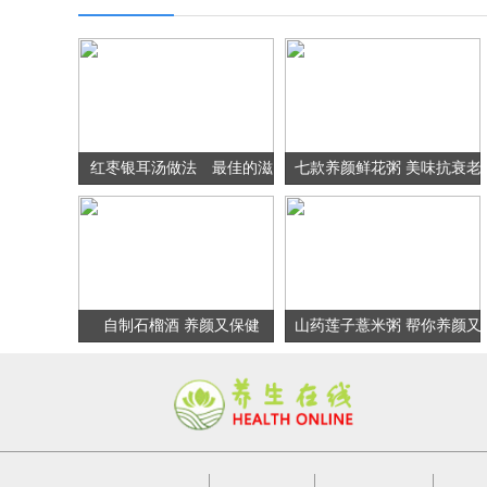
红枣银耳汤做法 最佳的滋
七款养颜鲜花粥 美味抗衰老
阴养颜食品
自制石榴酒 养颜又保健
山药莲子薏米粥 帮你养颜又
排毒