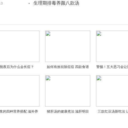
生理期排毒养颜八款汤
10
熬夜后为什么会长痘？
如何有效祛除痘痘 四款食谱
警惕！五大恶习会让
帮你全力战痘
浆的四种营养搭配 滋补养
猪肝汤的健康煮法 滋肝明目
三款红豆汤新吃法 
颜驱寒暖身
养颜补血
瘦身又养颜