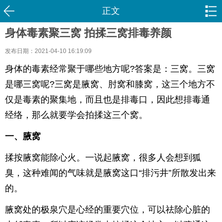
正文
身体毒素聚三窝 拍揉三窝排毒养颜
发布日期：2021-04-10 16:19:09
身体的毒素经常聚于哪些地方呢?答案是：三窝。三窝
是哪三窝呢?三窝是腋窝、肘窝和膝窝，这三个地方不
仅是毒素的聚集地，而且也是排毒口，因此想排毒通
经络，那么就要学会拍揉这三个窝。
一、腋窝
揉按腋窝能除心火。一说起腋窝，很多人会想到狐
臭，这种难闻的气味就是腋窝这口“排污井”所散发出来
的。
腋窝处的极泉穴是心经的重要穴位，可以祛除心脏的