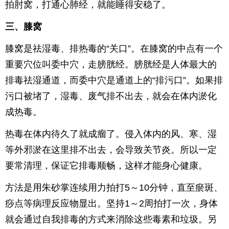
拍肘窝，打通心肺经，就能睡得安稳了。
三、膝窝
膝窝是祛湿毒、排热毒的“关口”。在膝窝的中点有一个
重要穴位叫委中穴，走膀胱经。膀胱经是人体最大的
排毒祛湿通道，而委中穴是通道上的“排污口”。如果排
污口被堵了，湿毒、废气排不出去，就会在体内淤化
成热毒。
热毒在体内待久了就成瘤了。侵入体内的风、寒、湿
等外邪淤在这里排不出去，会导致关节炎。所以一定
要常清理，保证它排毒顺畅，这样才能身心健康。
方法是用朱砂掌连续用力拍打5～10分钟，直至瘀斑、
痧点等病理反应物显出。坚持1～2周拍打一次，身体
就会通过自我排毒的方式来消除这些毒素和垃圾。另