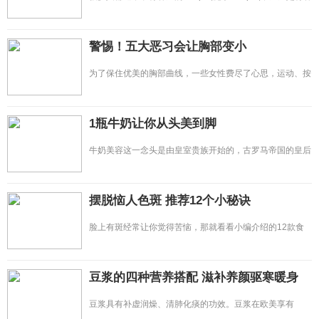
留下的&ldquo;痕迹&rd
警惕！五大恶习会让胸部变小
为了保住优美的胸部曲线，一些女性费尽了心思，运动、按
摩、整形等各种招数都派
1瓶牛奶让你从头美到脚
牛奶美容这一念头是由皇室贵族开始的，古罗马帝国的皇后
Poppaea就是洗牛奶浴
摆脱恼人色斑 推荐12个小秘诀
脸上有斑经常让你觉得苦恼，那就看看小编介绍的12款食
谱吧，淡斑同时，让你养生又
豆浆的四种营养搭配 滋补养颜驱寒暖身
豆浆具有补虚润燥、清肺化痰的功效。豆浆在欧美享有
&ldquo;植物奶&rdquo;的