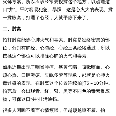
火郁毒素。所以应该经常去按揉这个地方，以疏通这
口“井”。平时容易犯急、暴躁，这是心火大的表现。揉
一揉腋窝，打通了心经，人就平静下来了。
二、肘窝
拍打肘窝能除心肺火气和毒素。肘窝是经络密集的部
位，分别有肺经、心包经、心经三条经络通过，所以
按揉这个部位可以排除心肺的火气和毒素。
如果近期出现了咽喉肿痛、痰黄气喘、咳嗽咳血、心
烦心热、口腔溃疡、失眠多梦等现象，那就是心肺火
毒过盛的表现。在肘窝这个位置连续拍打5～10分钟。
拍完后，会出现青、红、紫、黑等不同色的毒素反应
物，可保这口“井”排污通畅。
很多人因睡不着而心情烦躁，但越烦越睡不着。拍一