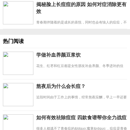
揭秘脸上长痘痘的原因 如何对症消除更有
效
青春期伴随着的是成长的喜悦，同时也会有恼人的痘痘，不
仅影响美观还打击自信心
热门阅读
学做补血养颜豆浆饮
花生、红枣和红豆都是女性朋友补血养颜、冬季进补的佳
品，花生衣是不能去掉的
熬夜后为什么会长痘？
近段时间由于工作上的事情，经常熬夜应酬，早上一早还要
起床工作。结果却出现头
如何有效祛除痘痘 四款食谱帮你全力战痘
很多人都逃不了青春痘的&ldquo;魔掌&rdquo;，痘痘是青春