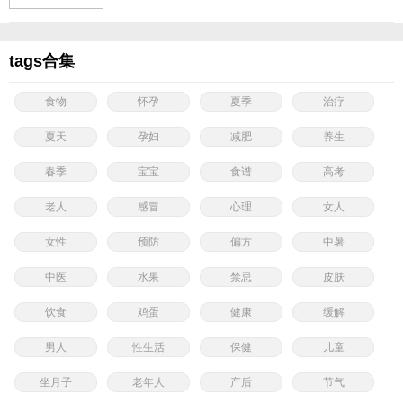
tags合集
食物
怀孕
夏季
治疗
夏天
孕妇
减肥
养生
春季
宝宝
食谱
高考
老人
感冒
心理
女人
女性
预防
偏方
中暑
中医
水果
禁忌
皮肤
饮食
鸡蛋
健康
缓解
男人
性生活
保健
儿童
坐月子
老年人
产后
节气