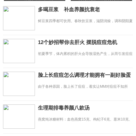
多喝豆浆 补血养颜抗衰老
鲜豆浆四季都可饮用。春秋饮豆浆，滋阴润燥，调和阴阳夏
饮豆浆，消热防暑，生津解渴
12个妙招帮你去肝火 摆脱痘痘危机
初夏季节，体内累积的肝火会导致湿热产生，从而引发痘痘
危机。同时，肝脏是身体最
脸上长痘痘怎么调理才能拥有一副好脸蛋
由于各种原因，脸上长了痘痘，着实让MM对痘痘不知所
措，干着急。特别是对于长期坐
生理期排毒养颜八款汤
燕窝炖冰糖材料：血色燕窝15克、枸杞子6克、薏米10克、
冰糖适量。制作：先将燕