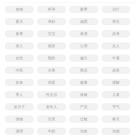
食物
怀孕
夏季
治疗
夏天
孕妇
减肥
养生
春季
宝宝
食谱
高考
老人
感冒
心理
女人
女性
预防
偏方
中暑
中医
水果
禁忌
皮肤
饮食
鸡蛋
健康
缓解
男人
性生活
保健
儿童
坐月子
老年人
产后
节气
便秘
注意
过敏
春天
调理
牛奶
功效
失眠